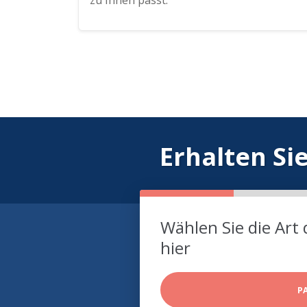
zu Ihnen passt.
Erhalten Si
Wählen Sie die Art 
hier
P