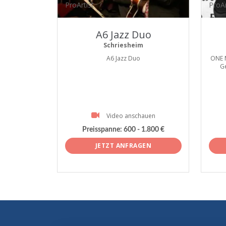
ProArtist
ProAr
A6 Jazz Duo
Schriesheim
A6 Jazz Duo
ONE 
G
Video anschauen
Preisspanne:
600 - 1.800 €
JETZT ANFRAGEN