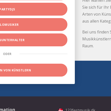
Hier wählen Sie
Sie sich für Ih
PARTYDJS
Arten von Küns
aus allen Kate
LOMUSIKER
Bei uns finden 
Musikkünstlern
INUNTERHALTER
Raum.
ODER
EN VON KÜNSTLERN
rmation
123festmusik.dk