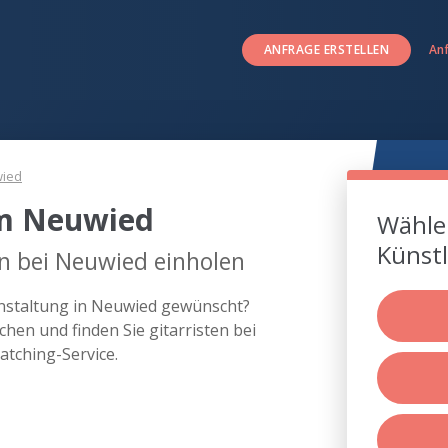
ANFRAGE ERSTELLEN
An
ied
um Neuwied
Wählen
Künstl
en bei Neuwied einholen
ranstaltung in Neuwied gewünscht?
hen und finden Sie gitarristen bei
tching-Service.