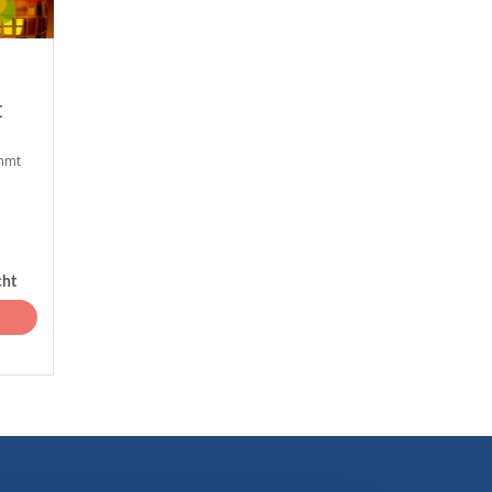
t
immt
cht