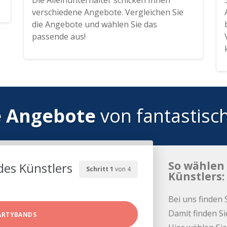
Die Alleinunterhalter schicken Ihnen
verschiedene Angebote. Vergleichen Sie
die Angebote und wählen Sie das
passende aus!
e Angebote
von fantastisc
So wählen 
des Künstlers
Schritt 1
von 4
Künstlers:
Bei uns finden 
Damit finden Si
ARTYBANDS