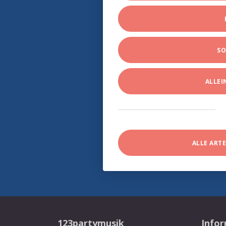
SO
ALLE
ALLE ART
123partymusik
Info