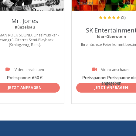
tist
ProArtist
(2)
Mr. Jones
Künzelsau
SK Entertainmen
MAN ROCK SOUND. Einzelmusiker -
Idar-Oberstein
esang+E-Gitarre+Semi-Playback
Ihre nächste Feier kommt best
(Schlagzeug, Bass).
Video anschauen
Video anschauen
Preisspanne:
650 €
Preisspanne:
Preisspanne ni
angegeben
JETZT ANFRAGEN
JETZT ANFRAGEN