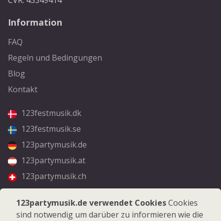
CVR: 43349414
Information
FAQ
Regeln und Bedingungen
Blog
Kontakt
123festmusik.dk
123festmusik.se
123partymusik.de
123partymusik.at
123partymusik.ch
Folgen Sie uns
123partymusik.de verwendet Cookies
Cookies
sind notwendig um darüber zu informieren wie die
Facebook