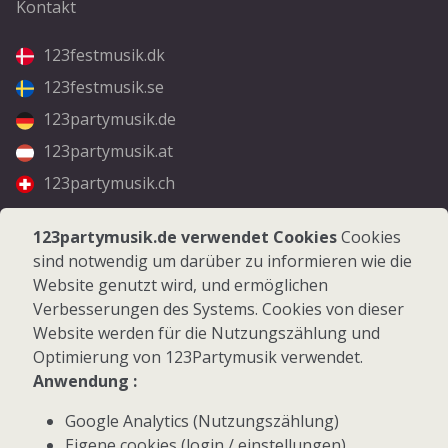
Kontakt
123festmusik.dk
123festmusik.se
123partymusik.de
123partymusik.at
123partymusik.ch
Folgen Sie uns
123partymusik.de verwendet Cookies
Cookies
sind notwendig um darüber zu informieren wie die
Facebook
Website genutzt wird, und ermöglichen
Instagram
Verbesserungen des Systems. Cookies von dieser
Website werden für die Nutzungszählung und
Optimierung von 123Partymusik verwendet.
Anwendung :
Google Analytics (Nutzungszählung)
© 2026 123Partymusik.de - Alle Rechte vorbehalten
Eigene cookies (login / einstellungen)