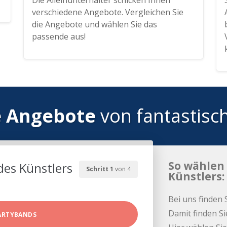
Die Alleinunterhalter schicken Ihnen
verschiedene Angebote. Vergleichen Sie
die Angebote und wählen Sie das
passende aus!
e Angebote
von fantastisc
So wählen 
des Künstlers
Schritt 1
von 4
Künstlers:
Bei uns finden 
Damit finden Si
ARTYBANDS