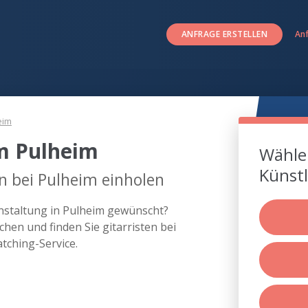
ANFRAGE ERSTELLEN
An
eim
um Pulheim
Wählen
Künstl
en bei Pulheim einholen
ranstaltung in Pulheim gewünscht?
hen und finden Sie gitarristen bei
tching-Service.