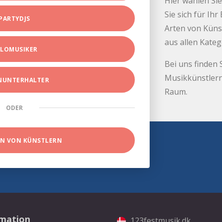
Hier wählen Sie
Sie sich für Ih
PARTYDJS
Arten von Küns
aus allen Kate
LOMUSIKER
Bei uns finden 
Musikkünstlern
INUNTERHALTER
Raum.
ODER
EN VON KÜNSTLERN
rmation
123festmusik.dk