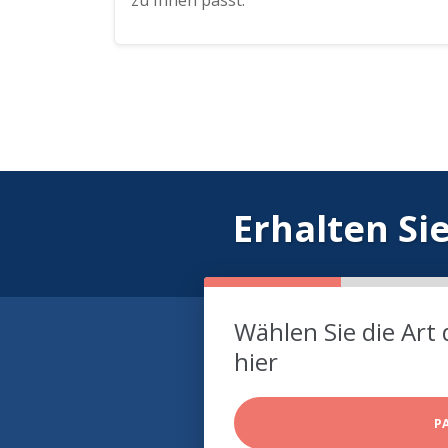
zu Ihnen passt.
Erhalten Si
Wählen Sie die Art 
hier
P