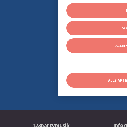
SO
ALLE
ALLE ART
123partymusik
Info