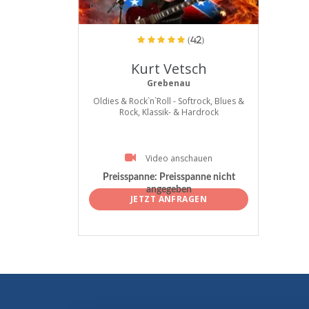
ProArtist
(42)
Kurt Vetsch
Grebenau
Oldies & Rock`n`Roll - Softrock, Blues &
Rock, Klassik- & Hardrock
Video anschauen
Preisspanne:
Preisspanne nicht
angegeben
JETZT ANFRAGEN