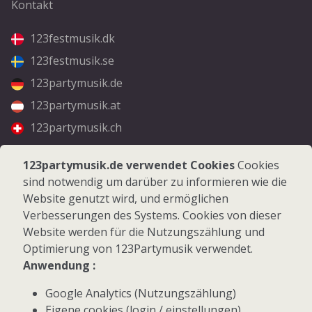
Kontakt
123festmusik.dk
123festmusik.se
123partymusik.de
123partymusik.at
123partymusik.ch
Folgen Sie uns
123partymusik.de verwendet Cookies
Cookies
sind notwendig um darüber zu informieren wie die
Facebook
Website genutzt wird, und ermöglichen
Instagram
Verbesserungen des Systems. Cookies von dieser
Website werden für die Nutzungszählung und
Optimierung von 123Partymusik verwendet.
Anwendung :
Google Analytics (Nutzungszählung)
© 2026 123Partymusik.de - Alle Rechte vorbehalten
Eigene cookies (login / einstellungen)