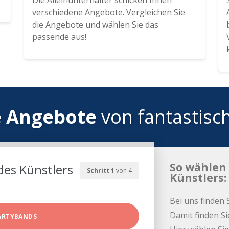
Die Alleinunterhalter schicken Ihnen
verschiedene Angebote. Vergleichen Sie
die Angebote und wählen Sie das
passende aus!
e Angebote
von fantastisc
So wählen 
des Künstlers
Schritt 1
von 4
Künstlers:
Bei uns finden 
Damit finden Si
ARTYBANDS