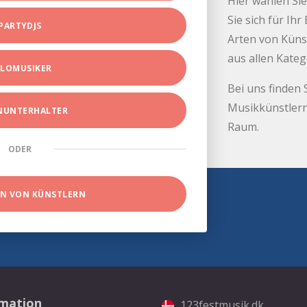
Hier wählen Sie
Sie sich für Ih
PARTYDJS
Arten von Küns
aus allen Kate
LOMUSIKER
Bei uns finden 
Musikkünstlern
INUNTERHALTER
Raum.
ODER
EN VON KÜNSTLERN
rmation
123festmusik.dk