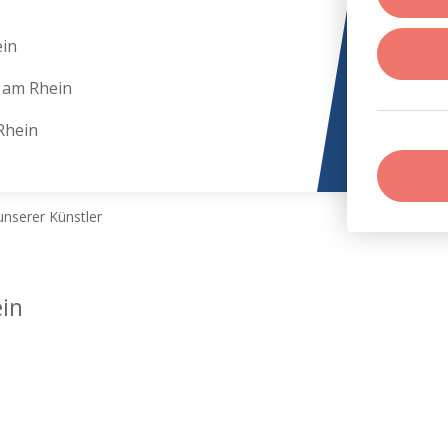
in
 am Rhein
Rhein
nserer Künstler
in