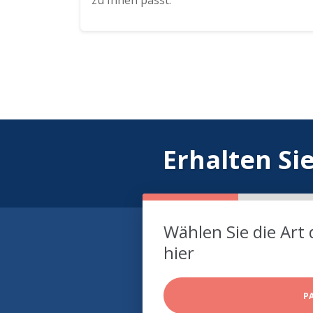
zu Ihnen passt.
Erhalten Si
Wählen Sie die Art 
hier
P