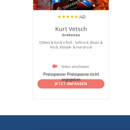
ProArtist
(42)
Kurt Vetsch
Grebenau
Oldies & Rock`n`Roll - Softrock, Blues &
Rock, Klassik- & Hardrock
Video anschauen
Preisspanne:
Preisspanne nicht
angegeben
JETZT ANFRAGEN