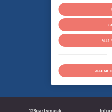
SO
ALLE
ALLE ART
123partymusik
Info