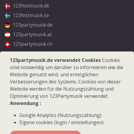
123festmusik.dk
123festmusik.se
123partymusik.de
123partymusik.at
123partymusik.ch
Folgen Sie uns
123partymusik.de verwendet Cookies
Cookies
sind notwendig um darüber zu informieren wie die
Facebook
Website genutzt wird, und ermöglichen
Instagram
Verbesserungen des Systems. Cookies von dieser
Website werden für die Nutzungszählung und
Optimierung von 123Partymusik verwendet.
Anwendung :
Google Analytics (Nutzungszählung)
© 2026 123Partymusik.de - Alle Rechte vorbehalten
Eigene cookies (login / einstellungen)