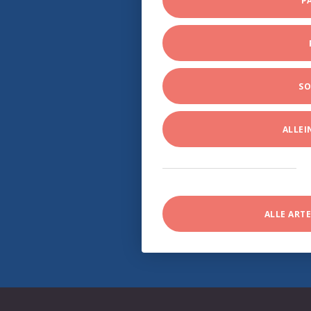
P
SO
ALLE
ALLE ART