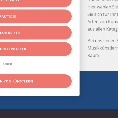
ARTYBANDS
Hier wählen Sie
Sie sich für Ih
PARTYDJS
Arten von Küns
aus allen Kate
LOMUSIKER
Bei uns finden 
Musikkünstlern
INUNTERHALTER
Raum.
ODER
EN VON KÜNSTLERN