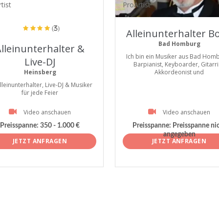
tist
ProArtist
(3)
Alleinunterhalter Bo
Bad Homburg
lleinunterhalter &
Ich bin ein Musiker aus Bad Homb
Live-DJ
Barpianist, Keyboarder, Gitarri
Heinsberg
Akkordeonist und
Alleinunterhalter, Live-DJ & Musiker
für jede Feier
Video anschauen
Video anschauen
Preisspanne:
350 - 1.000 €
Preisspanne:
Preisspanne ni
angegeben
JETZT ANFRAGEN
JETZT ANFRAGEN