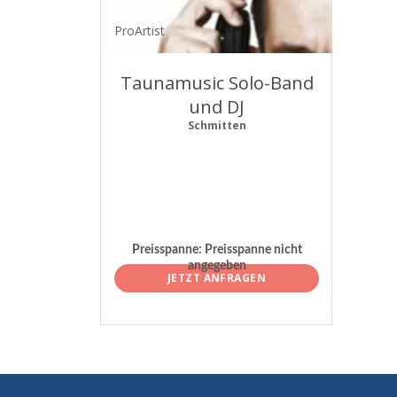
ProArtist
Taunamusic Solo-Band
und DJ
Schmitten
Preisspanne:
Preisspanne nicht
angegeben
JETZT ANFRAGEN