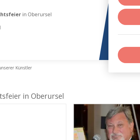
chtsfeier
in Oberursel
l
nserer Künstler
tsfeier in Oberursel