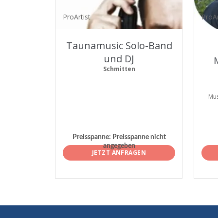
ProArtist
ProAr
Taunamusic Solo-Band
und DJ
Schmitten
Mus
Preisspanne:
Preisspanne nicht
angegeben
JETZT ANFRAGEN