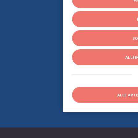
P
SO
ALLE
ALLE ART