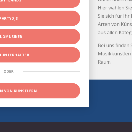
ARTYBANDS
Hier wählen Sie
Sie sich für Ih
PARTYDJS
Arten von Küns
aus allen Kate
LOMUSIKER
Bei uns finden 
Musikkünstlern
INUNTERHALTER
Raum.
ODER
EN VON KÜNSTLERN