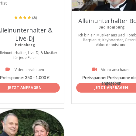
tist
ProArtist
(3)
Alleinunterhalter Bo
Bad Homburg
lleinunterhalter &
Ich bin ein Musiker aus Bad Homb
Live-DJ
Barpianist, Keyboarder, Gitarri
Heinsberg
Akkordeonist und
Alleinunterhalter, Live-DJ & Musiker
für jede Feier
Video anschauen
Video anschauen
Preisspanne:
350 - 1.000 €
Preisspanne:
Preisspanne ni
angegeben
JETZT ANFRAGEN
JETZT ANFRAGEN