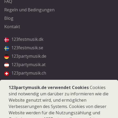
FAQ
Regeln und Bedingungen
Blog
Kontakt
123festmusik.dk
123festmusik.se
123partymusik.de
123partymusik.at
123partymusik.ch
Folgen Sie uns
123partymusik.de verwendet Cookies
Cookies
sind notwendig um darüber zu informieren wie die
Facebook
Website genutzt wird, und ermöglichen
Instagram
Verbesserungen des Systems. Cookies von dieser
Website werden für die Nutzungszählung und