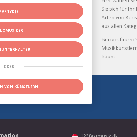
Hier wählen Sie
Sie sich für Ih
PARTYDJS
Arten von Küns
aus allen Kate
LOMUSIKER
Bei uns finden 
Musikkünstlern
INUNTERHALTER
Raum.
ODER
EN VON KÜNSTLERN
rmation
123festmusik.dk