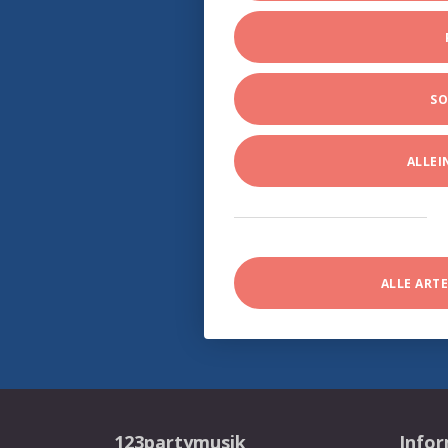
SO
ALLE
ALLE ART
123partymusik
Info