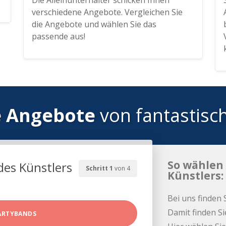
Die Alleinunterhalter schicken Ihnen
verschiedene Angebote. Vergleichen Sie
die Angebote und wählen Sie das
passende aus!
e Angebote
von fantastisc
So wählen 
des Künstlers
Schritt 1
von 4
Künstlers:
Bei uns finden 
Damit finden Si
ARTYBANDS