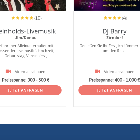
tist
ProArtist
(10)
(4)
einholds-Livemusik
DJ Barry
Ulm/Donau
Zirndorf
rfahrener Alleinunterhalter mit
Genießen Sie Ihr Fest, ich kümmer
assender Livemusik f. Hochzeit,
um den Rest !
Geburtstag, Vereinsfest,
Video anschauen
Video anschauen
Preisspanne:
300 - 500 €
Preisspanne:
400 - 1.000 €
JETZT ANFRAGEN
JETZT ANFRAGEN