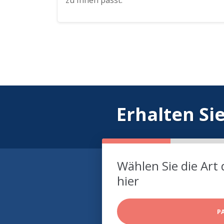
zu Ihnen passt.
Erhalten Si
Wählen Sie die Art 
hier
P