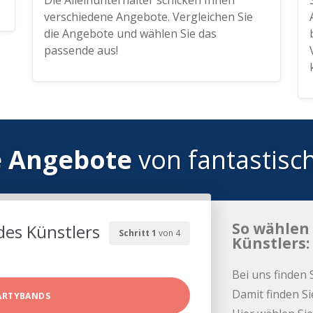
Die Alleinunterhalter schicken Ihnen
verschiedene Angebote. Vergleichen Sie
die Angebote und wählen Sie das
passende aus!
e Angebote
von fantastisc
So wählen 
des Künstlers
Schritt 1
von 4
Künstlers:
Bei uns finden 
Damit finden Si
ARTYBANDS