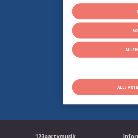
SO
ALLE
ALLE ART
123partymusik
Info