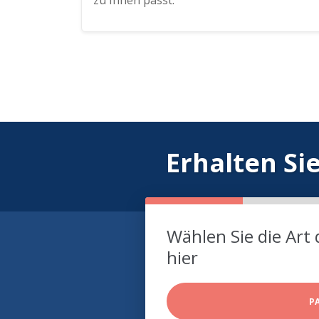
zu Ihnen passt.
Erhalten Si
Wählen Sie die Art 
hier
P