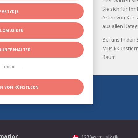
Hier wählen Sie
Sie sich für Ih
PARTYDJS
Arten von Küns
aus allen Kate
LOMUSIKER
Bei uns finden 
Musikkünstlern
INUNTERHALTER
Raum.
ODER
EN VON KÜNSTLERN
rmation
123festmusik.dk