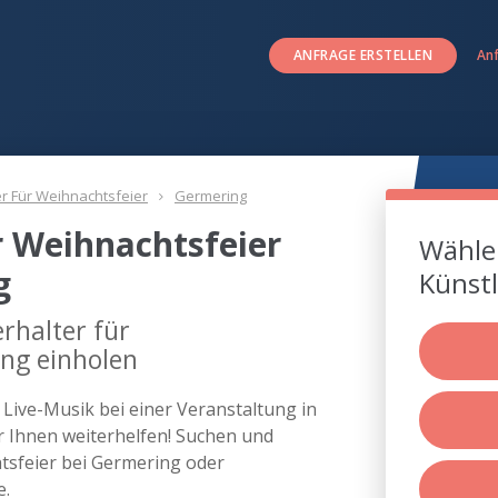
ANFRAGE ERSTELLEN
An
er Für Weihnachtsfeier
Germering
r Weihnachtsfeier
Wählen
g
Künstl
rhalter für
ing einholen
s Live-Musik bei einer Veranstaltung in
Ihnen weiterhelfen! Suchen und
htsfeier bei Germering oder
e.