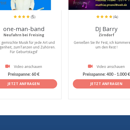
tist
ProArtist
(5)
(4)
one-man-band
DJ Barry
Neufahrn bei Freising
Zirndorf
 gemischte Musik für jede Art und
Genießen Sie Ihr Fest, ich kümmer
genheit, zumTanzen und Zuhören.
um den Rest !
Für Geburtstagsf
Video anschauen
Video anschauen
Preisspanne:
60 €
Preisspanne:
400 - 1.000 €
JETZT ANFRAGEN
JETZT ANFRAGEN