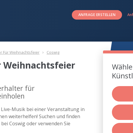
ANFRAGE ERSTELLEN
An
er Für Weihnachtsfeier
Coswig
r Weihnachtsfeier
Wählen
Künstl
rhalter für
einholen
s Live-Musik bei einer Veranstaltung in
en weiterhelfen! Suchen und finden
er bei Coswig oder verwenden Sie