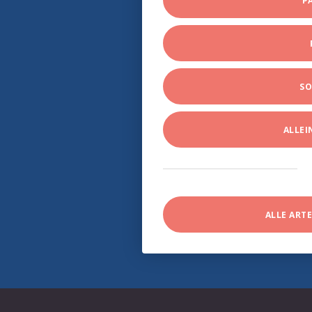
P
SO
ALLE
ALLE ART