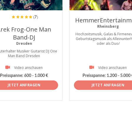
tist
ProArtist
(7)
HemmerEntertainm
Rheinsberg
rek Frog-One Man
Hochzeitsmusik, Galas & Firmenev
Band-DJ
Geburtstagsmusik als Alleinunterh
Dresden
oder als Duo/
uterhalter Musiker Guitarist DJ One
Man Band Dresden
Video anschauen
Video anschauen
Preisspanne:
600 - 1.000 €
Preisspanne:
1.200 - 5.000 
JETZT ANFRAGEN
JETZT ANFRAGEN