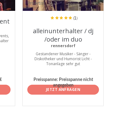
ProArtist
(1)
ent
alleinunterhalter / dj
ents,
/oder im duo
alter
rennersdorf
Gestandener Musiker - Sänger -
Diskotheker und Humorist Licht -
Tonanlage sehr gut
€
Preisspanne:
Preisspanne nicht
angegeben
JETZT ANFRAGEN