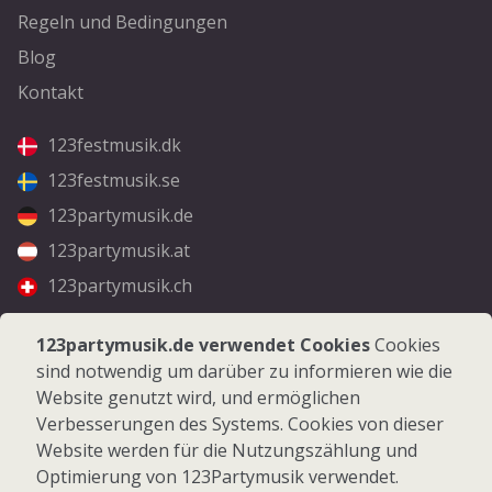
Regeln und Bedingungen
Blog
Kontakt
123festmusik.dk
123festmusik.se
123partymusik.de
123partymusik.at
123partymusik.ch
Folgen Sie uns
123partymusik.de verwendet Cookies
Cookies
sind notwendig um darüber zu informieren wie die
Facebook
Website genutzt wird, und ermöglichen
Instagram
Verbesserungen des Systems. Cookies von dieser
Website werden für die Nutzungszählung und
Optimierung von 123Partymusik verwendet.