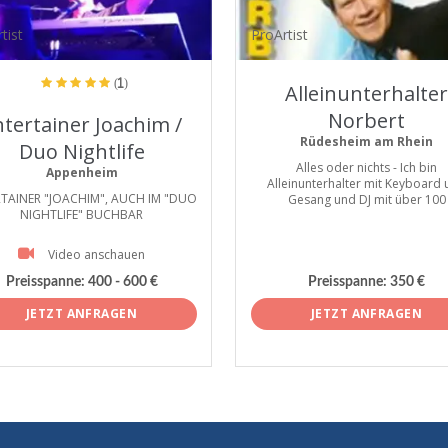
tist
ProArtist
(1)
Alleinunterhalter
Norbert
ntertainer Joachim /
Rüdesheim am Rhein
Duo Nightlife
Alles oder nichts - Ich bin
Appenheim
Alleinunterhalter mit Keyboard
TAINER "JOACHIM", AUCH IM "DUO
Gesang und DJ mit über 100
NIGHTLIFE" BUCHBAR
Video anschauen
Preisspanne:
400 - 600 €
Preisspanne:
350 €
JETZT ANFRAGEN
JETZT ANFRAGEN