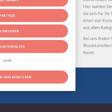
ARTYBANDS
Hier wählen Sie
Sie sich für Ih
PARTYDJS
Arten von Küns
aus allen Kate
LOMUSIKER
Bei uns finden 
Musikkünstlern
INUNTERHALTER
Raum.
ODER
EN VON KÜNSTLERN