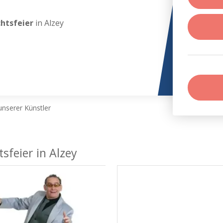
chtsfeier
in Alzey
nserer Künstler
sfeier in Alzey