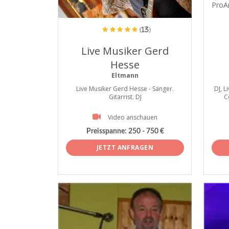
ProArtist
ProAr
(13)
Live Musiker Gerd
Hesse
Eltmann
Live Musiker Gerd Hesse - Sänger.
DJ, 
Gitarrist. DJ
C
Video anschauen
Preisspanne:
250 - 750 €
JETZT ANFRAGEN