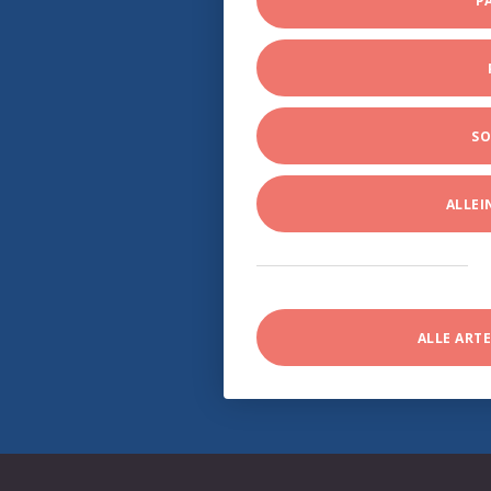
P
SO
ALLE
ALLE ART