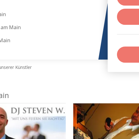
ain
t am Main
Main
nserer Künstler
ain