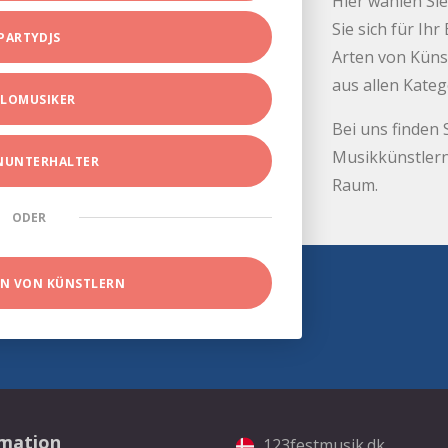
Hier wählen Sie
Sie sich für Ih
PARTYDJS
Arten von Küns
aus allen Kate
LOMUSIKER
Bei uns finden 
Musikkünstlern
INUNTERHALTER
Raum.
ODER
EN VON KÜNSTLERN
rmation
123festmusik.dk