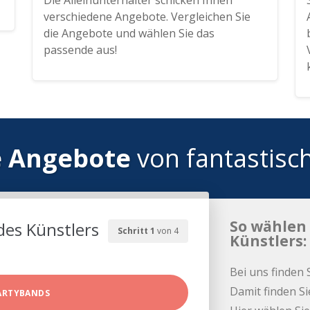
Die Alleinunterhalter schicken Ihnen
verschiedene Angebote. Vergleichen Sie
die Angebote und wählen Sie das
passende aus!
e Angebote
von fantastisc
So wählen 
des Künstlers
Schritt 1
von 4
Künstlers:
Bei uns finden 
Damit finden Si
ARTYBANDS