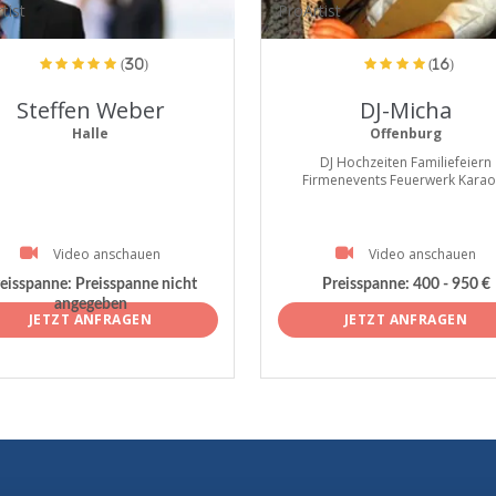
tist
ProArtist
(30)
(16)
Steffen Weber
DJ-Micha
Halle
Offenburg
DJ Hochzeiten Familiefeiern
Firmenevents Feuerwerk Karao
Video anschauen
Video anschauen
eisspanne:
Preisspanne nicht
Preisspanne:
400 - 950 €
angegeben
JETZT ANFRAGEN
JETZT ANFRAGEN