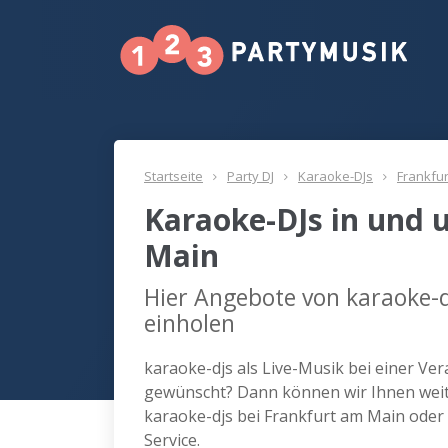
Startseite
Party DJ
Karaoke-DJs
Frankfu
Karaoke-DJs in und 
Main
Hier Angebote von karaoke-d
einholen
karaoke-djs als Live-Musik bei einer Ve
gewünscht? Dann können wir Ihnen weite
karaoke-djs bei Frankfurt am Main ode
Service.