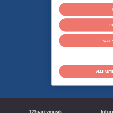
SO
ALLE
ALLE ART
123partymusik
Info