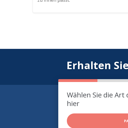
zu Ihnen passt.
Erhalten Si
Wählen Sie die Art 
hier
P