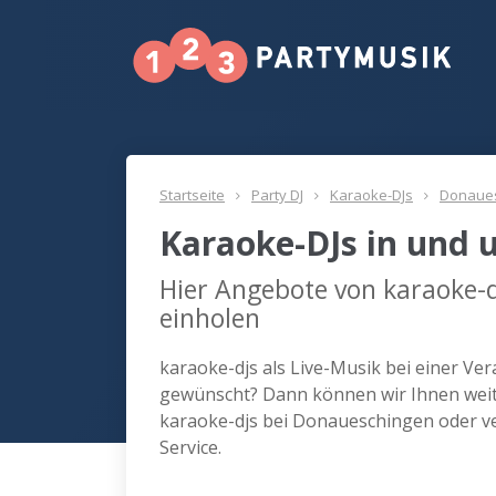
Startseite
Party DJ
Karaoke-DJs
Donaue
Karaoke-DJs in und
Hier Angebote von karaoke-
einholen
karaoke-djs als Live-Musik bei einer V
gewünscht? Dann können wir Ihnen weite
karaoke-djs bei Donaueschingen oder v
Service.