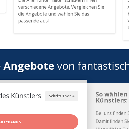
Die Alleinunterhalter schicken Ihnen
verschiedene Angebote. Vergleichen Sie
die Angebote und wählen Sie das
passende aus!
e Angebote
von fantastisc
So wählen 
des Künstlers
Schritt 1
von 4
Künstlers:
Bei uns finden 
Damit finden Si
ARTYBANDS