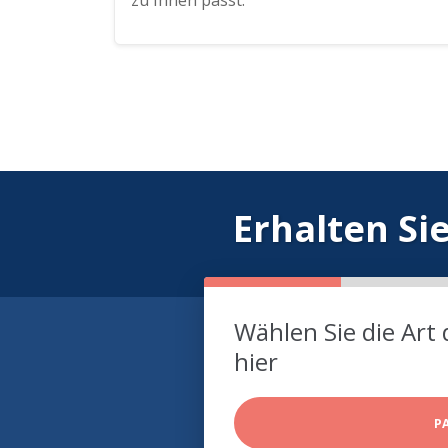
zu Ihnen passt.
Erhalten Si
Wählen Sie die Art 
hier
P