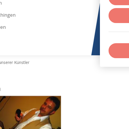
n
chingen
gen
nserer Künstler
n