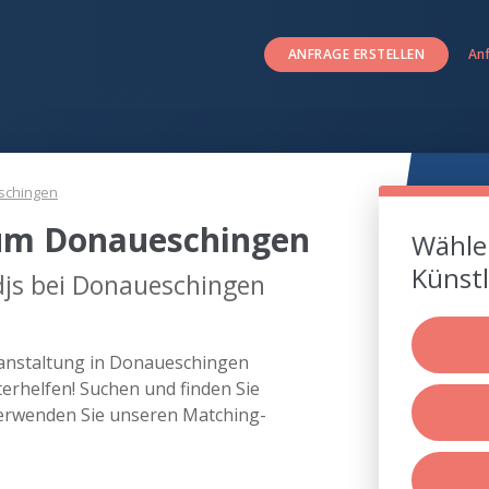
ANFRAGE ERSTELLEN
An
schingen
 um Donaueschingen
Wählen
Künstl
djs bei Donaueschingen
eranstaltung in Donaueschingen
rhelfen! Suchen und finden Sie
erwenden Sie unseren Matching-