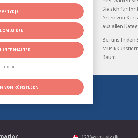
Hier wählen Sie
Sie sich für Ih
PARTYDJS
Arten von Küns
aus allen Kate
LOMUSIKER
Bei uns finden 
Musikkünstlern
INUNTERHALTER
Raum.
ODER
EN VON KÜNSTLERN
rmation
123festmusik.dk