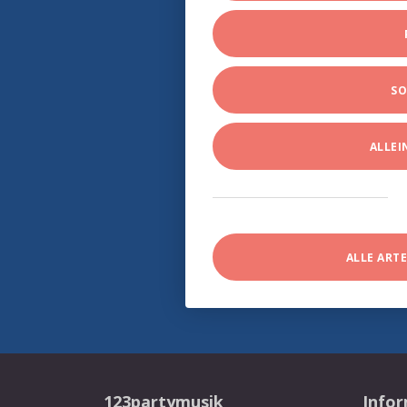
SO
ALLE
ALLE ART
123partymusik
Info