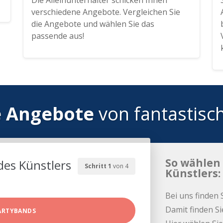
Die Alleinunterhalter schicken Ihnen
verschiedene Angebote. Vergleichen Sie
die Angebote und wählen Sie das
passende aus!
e Angebote
von fantastisc
So wählen 
des Künstlers
Schritt 1
von 4
Künstlers:
Bei uns finden 
Damit finden Si
ARTYBANDS