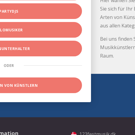
Hier wählen Sie
Sie sich für Ih
PARTYDJS
Arten von Küns
aus allen Kate
LOMUSIKER
Bei uns finden 
Musikkünstlern
INUNTERHALTER
Raum.
ODER
EN VON KÜNSTLERN
rmation
123festmusik.dk