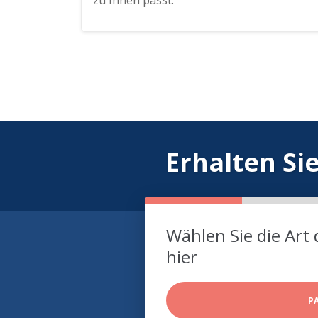
zu Ihnen passt.
Erhalten Si
Wählen Sie die Art 
hier
P