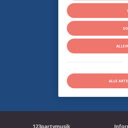
SO
ALLE
ALLE ART
123partymusik
Info