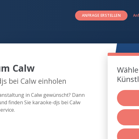
ANFRAGE ERSTELLEN
An
um Calw
Wählen
Künstl
js bei Calw einholen
eranstaltung in Calw gewünscht? Dann
nd finden Sie karaoke-djs bei Calw
rvice.