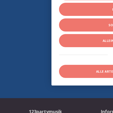
SO
ALLE
ALLE ART
123partymusik
Info