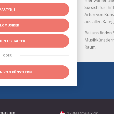
Hier wählen Sie
Sie sich für Ih
PARTYDJS
Arten von Küns
aus allen Kate
LOMUSIKER
Bei uns finden 
Musikkünstlern
INUNTERHALTER
Raum.
ODER
EN VON KÜNSTLERN
rmation
123festmusik.dk