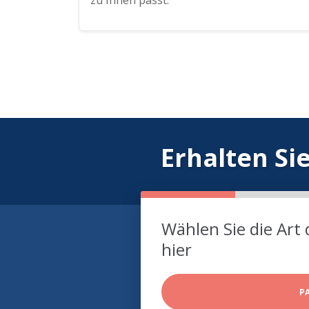
zu Ihnen passt.
Erhalten Si
Wählen Sie die Art 
hier
P