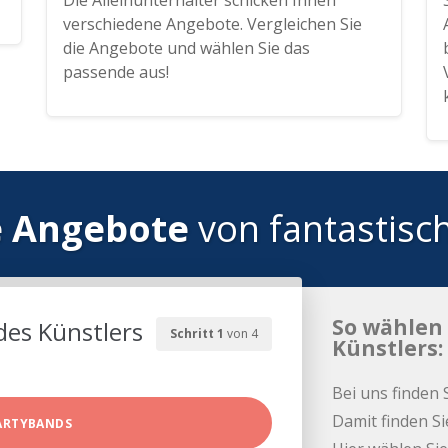
Die Alleinunterhalter schicken Ihnen
verschiedene Angebote. Vergleichen Sie
die Angebote und wählen Sie das
passende aus!
e Angebote
von fantastisc
So wählen 
des Künstlers
Schritt 1
von 4
Künstlers:
Bei uns finden 
Damit finden Si
ARTYBANDS