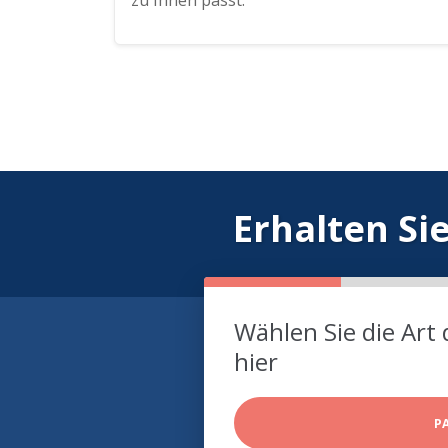
zu Ihnen passt.
Erhalten Si
Wählen Sie die Art 
hier
P