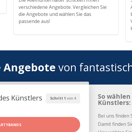
Die Alleinunterhalter schicken Ihnen
verschiedene Angebote. Vergleichen Sie
die Angebote und wählen Sie das
passende aus!
e Angebote
von fantastisc
So wählen 
des Künstlers
Schritt 1
von 4
Künstlers:
Bei uns finden 
Damit finden Si
ARTYBANDS