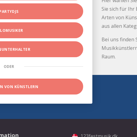
Hier wählen Sie
Sie sich für Ih
PARTYDJS
Arten von Küns
aus allen Kate
LOMUSIKER
Bei uns finden 
Musikkünstlern
INUNTERHALTER
Raum.
ODER
EN VON KÜNSTLERN
rmation
123festmusik.dk