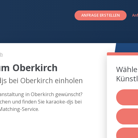
ANFRAGE ERSTELLEN
An
ch
um Oberkirch
Wählen
Künstl
js bei Oberkirch einholen
ranstaltung in Oberkirch gewünscht?
hen und finden Sie karaoke-djs bei
atching-Service.