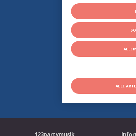
SO
ALLE
ALLE ART
123partymusik
Info