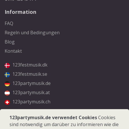
Information
FAQ
Regeln und Bedingungen
Blog
Kontakt
123festmusik.dk
123festmusik.se
123partymusik.de
123partymusik.at
123partymusik.ch
Folgen Sie uns
123partymusik.de verwendet Cookies
Cookies
sind notwendig um darüber zu informieren wie die
Facebook