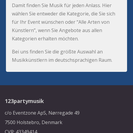
Damit finden Sie Musik für jeden Anlass. Hier
wählen Sie entweder die Kategorie, die Sie sich
für Ihr Event wünschen oder “Alle Arten von
Künstlern”, wenn Sie Angebote aus allen
Kategorien erhalten möchten.
Bei uns finden Sie die größte Auswahl an
Musikkünstlern im deutschsprachigen Raum.
123partymusik
c/o Eventzone ApS, Nørregade 49
7500 Holstebro, Denmark
CVR: 43349414