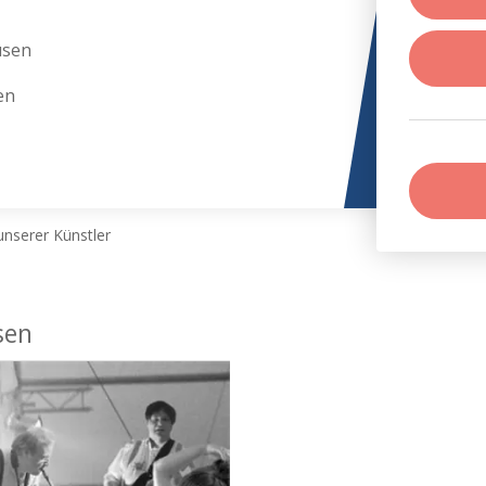
usen
en
nserer Künstler
sen