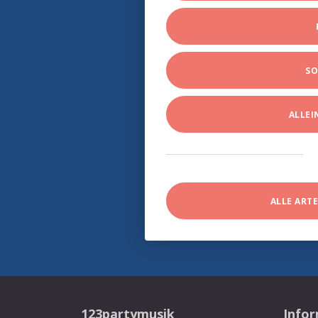
SO
ALLE
ALLE ART
123partymusik
Info