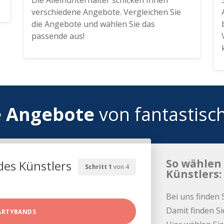
Die Alleinunterhalter schicken Ihnen
verschiedene Angebote. Vergleichen Sie
die Angebote und wählen Sie das
passende aus!
e Angebote
von fantastisc
So wählen 
des Künstlers
Schritt 1
von 4
Künstlers:
Bei uns finden 
Damit finden Si
ARTYBANDS