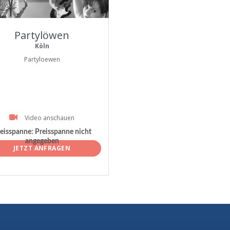
tist
Partylöwen
Köln
Partyloewen
Video anschauen
eisspanne:
Preisspanne nicht
angegeben
JETZT ANFRAGEN