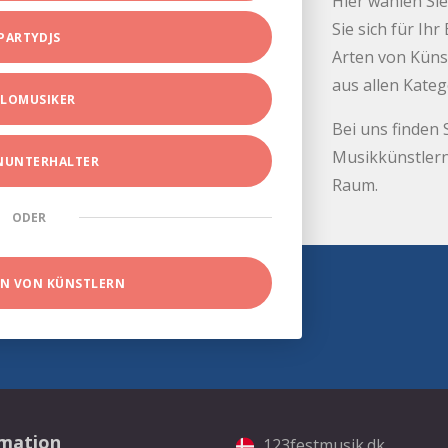
Hier wählen Sie
Sie sich für Ih
PARTYDJS
Arten von Küns
aus allen Kate
LOMUSIKER
Bei uns finden 
Musikkünstlern
INUNTERHALTER
Raum.
ODER
EN VON KÜNSTLERN
rmation
123festmusik.dk