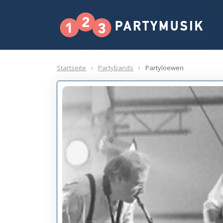
Startseite
Partybands
Partyloewen