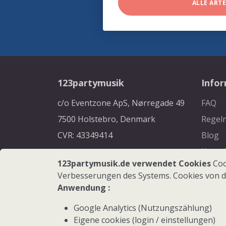
ALLE ART
123partymusik
Info
c/o Eventzone ApS, Nørregade 49
FAQ
7500 Holstebro, Denmark
Regel
CVR: 43349414
Blog
Konta
123partymusik.de verwendet Cookies
Coo
Verbesserungen des Systems. Cookies von d
Anwendung :
Google Analytics (Nutzungszählung)
Eigene cookies (login / einstellungen)