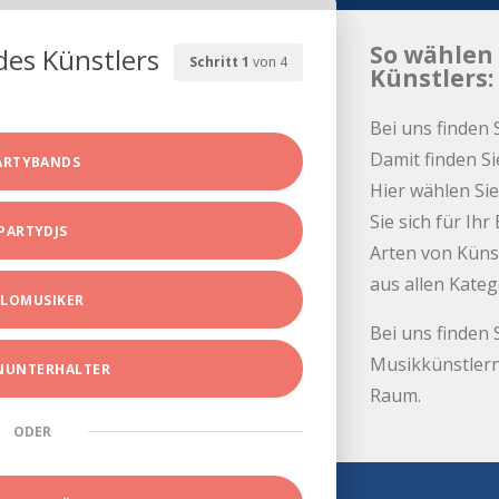
So wählen 
des Künstlers
Schritt 1
von 4
Künstlers:
Bei uns finden 
Damit finden Si
ARTYBANDS
Hier wählen Sie
Sie sich für Ih
PARTYDJS
Arten von Küns
aus allen Kate
LOMUSIKER
Bei uns finden 
Musikkünstlern
INUNTERHALTER
Raum.
ODER