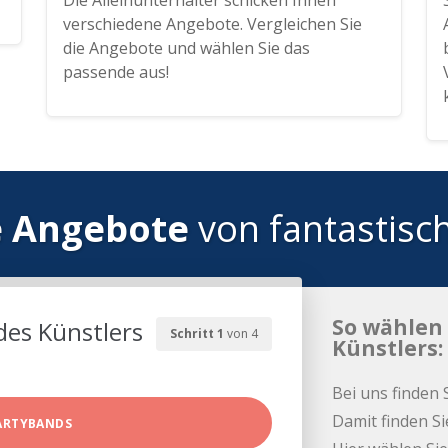
Die Alleinunterhalter schicken Ihnen
verschiedene Angebote. Vergleichen Sie
die Angebote und wählen Sie das
passende aus!
e Angebote
von fantastisc
So wählen 
des Künstlers
Schritt 1
von 4
Künstlers:
Bei uns finden 
Damit finden Si
ARTYBANDS