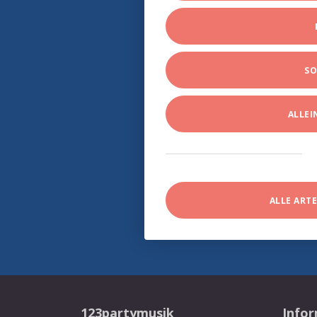
SO
ALLE
ALLE ART
123partymusik
Info