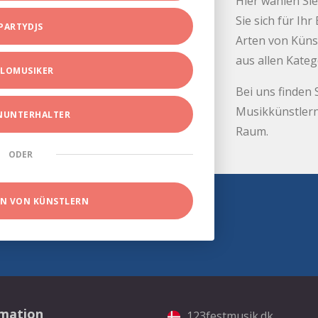
Hier wählen Sie
Sie sich für Ih
PARTYDJS
Arten von Küns
aus allen Kate
LOMUSIKER
Bei uns finden 
Musikkünstlern
INUNTERHALTER
Raum.
ODER
EN VON KÜNSTLERN
rmation
123festmusik.dk