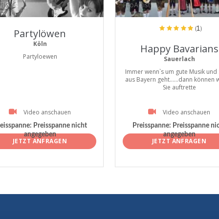
tist
ProArtist
(1)
Partylöwen
Köln
Happy Bavarians
Partyloewen
Sauerlach
Immer wenn`s um gute Musik und
aus Bayern geht......dann können w
Sie auftrette
Video anschauen
Video anschauen
eisspanne:
Preisspanne nicht
Preisspanne:
Preisspanne ni
angegeben
angegeben
JETZT ANFRAGEN
JETZT ANFRAGEN