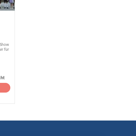
 Show
ir für
cht