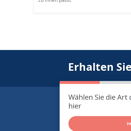
zu Ihnen passt.
Erhalten Si
Wählen Sie die Art 
hier
P