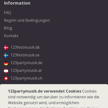
Information
FAQ
Regeln und Bedingungen
Blog
Kontakt
123festmusik.dk
123festmusik.se
123partymusik.de
123partymusik.at
123partymusik.ch
Folgen Sie uns
123partymusik.de verwendet Cookies
Cookies
sind notwendig um darüber zu informieren wie die
Facebook
Website genutzt wird, und ermöglichen
Instagram