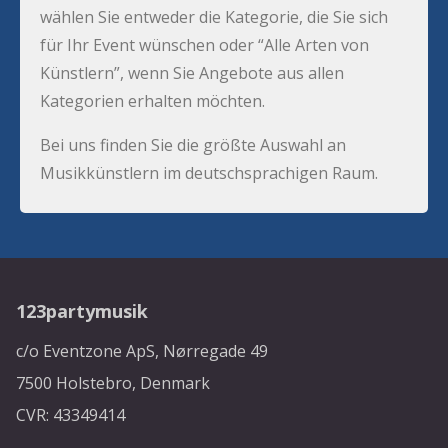
wählen Sie entweder die Kategorie, die Sie sich
für Ihr Event wünschen oder “Alle Arten von
Künstlern”, wenn Sie Angebote aus allen
Kategorien erhalten möchten.
Bei uns finden Sie die größte Auswahl an
Musikkünstlern im deutschsprachigen Raum.
123partymusik
c/o Eventzone ApS, Nørregade 49
7500 Holstebro, Denmark
CVR: 43349414