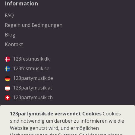
Information
FAQ
Regeln und Bedingungen
Blog
Kontakt
123festmusik.dk
123festmusik.se
123partymusik.de
123partymusik.at
123partymusik.ch
Folgen Sie uns
123partymusik.de verwendet Cookies
Cookies
sind notwendig um darüber zu informieren wie die
Facebook
Website genutzt wird, und ermöglichen
Instagram