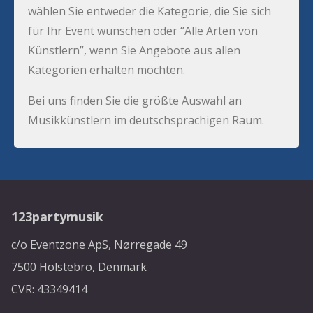
wählen Sie entweder die Kategorie, die Sie sich
für Ihr Event wünschen oder “Alle Arten von
Künstlern”, wenn Sie Angebote aus allen
Kategorien erhalten möchten.
Bei uns finden Sie die größte Auswahl an
Musikkünstlern im deutschsprachigen Raum.
123partymusik
c/o Eventzone ApS, Nørregade 49
7500 Holstebro, Denmark
CVR: 43349414