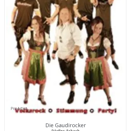
ProArtist
Die Gaudirocker
Dörfles-Esbach