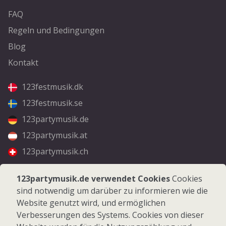
FAQ
Regeln und Bedingungen
Blog
Kontakt
123festmusik.dk
123festmusik.se
123partymusik.de
123partymusik.at
123partymusik.ch
Folgen Sie uns
123partymusik.de verwendet Cookies
Cookies
sind notwendig um darüber zu informieren wie die
Facebook
Website genutzt wird, und ermöglichen
Instagram
Verbesserungen des Systems. Cookies von dieser