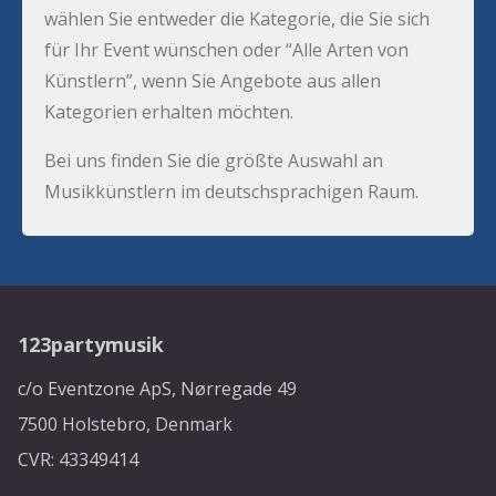
wählen Sie entweder die Kategorie, die Sie sich
für Ihr Event wünschen oder “Alle Arten von
Künstlern”, wenn Sie Angebote aus allen
Kategorien erhalten möchten.
Bei uns finden Sie die größte Auswahl an
Musikkünstlern im deutschsprachigen Raum.
123partymusik
c/o Eventzone ApS, Nørregade 49
7500 Holstebro, Denmark
CVR: 43349414