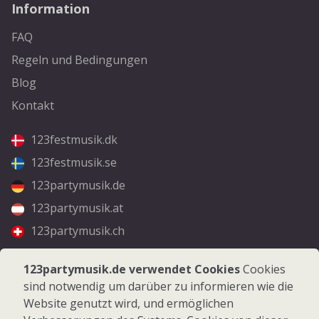
Information
FAQ
Regeln und Bedingungen
Blog
Kontakt
123festmusik.dk
123festmusik.se
123partymusik.de
123partymusik.at
123partymusik.ch
Folgen Sie uns
123partymusik.de verwendet Cookies
Cookies
sind notwendig um darüber zu informieren wie die
Facebook
Website genutzt wird, und ermöglichen
Instagram