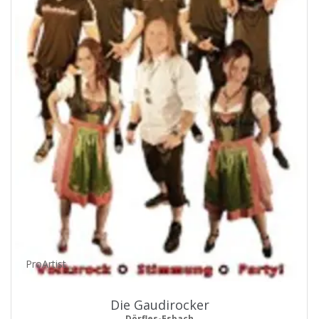
ProArtist
Die Gaudirocker
Dörfles-Esbach