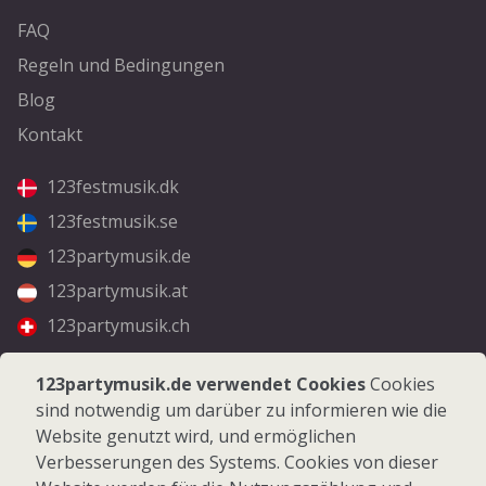
FAQ
Regeln und Bedingungen
Blog
Kontakt
123festmusik.dk
123festmusik.se
123partymusik.de
123partymusik.at
123partymusik.ch
Folgen Sie uns
123partymusik.de verwendet Cookies
Cookies
sind notwendig um darüber zu informieren wie die
Facebook
Website genutzt wird, und ermöglichen
Instagram
Verbesserungen des Systems. Cookies von dieser