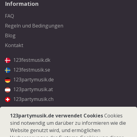
Information
FAQ
Regeln und Bedingungen
Blog
Kontakt
123festmusik.dk
123festmusik.se
123partymusik.de
123partymusik.at
123partymusik.ch
Folgen Sie uns
123partymusik.de verwendet Cookies
Cookies
sind notwendig um darüber zu informieren wie die
Facebook
Website genutzt wird, und ermöglichen
Instagram