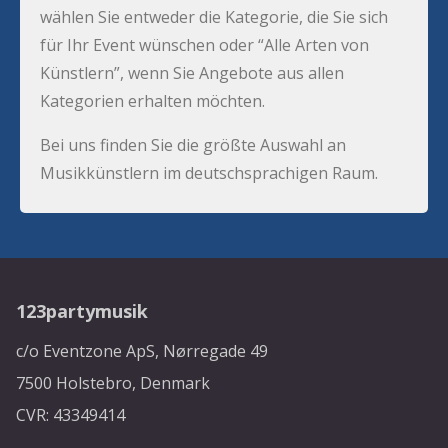
wählen Sie entweder die Kategorie, die Sie sich
für Ihr Event wünschen oder “Alle Arten von
Künstlern”, wenn Sie Angebote aus allen
Kategorien erhalten möchten.
Bei uns finden Sie die größte Auswahl an
Musikkünstlern im deutschsprachigen Raum.
123partymusik
c/o Eventzone ApS, Nørregade 49
7500 Holstebro, Denmark
CVR: 43349414