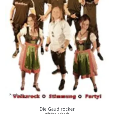
ProArtist
Die Gaudirocker
Dörfles-Esbach