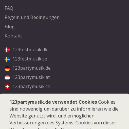
FAQ
Regeln und Bedingungen
Blog
Kontakt
123festmusik.dk
123festmusik.se
123partymusik.de
123partymusik.at
123partymusik.ch
Folgen Sie uns
123partymusik.de verwendet Cookies
Cookies
sind notwendig um darüber zu informieren wie die
Facebook
Website genutzt wird, und ermöglichen
Instagram
Verbesserungen des Systems. Cookies von dieser