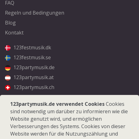
FAQ
Regeln und Bedingungen
Blog
Kontakt
123festmusik.dk
123festmusik.se
123partymusik.de
123partymusik.at
123partymusik.ch
Folgen Sie uns
123partymusik.de verwendet Cookies
Cookies
sind notwendig um darüber zu informieren wie die
Facebook
Website genutzt wird, und ermöglichen
Instagram
Verbesserungen des Systems. Cookies von dieser
Website werden für die Nutzungszählung und