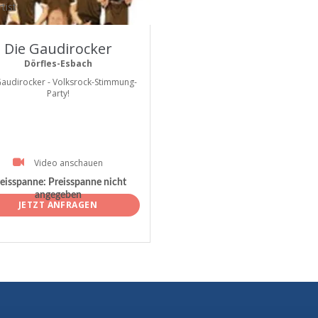
tist
Die Gaudirocker
Dörfles-Esbach
Gaudirocker - Volksrock-Stimmung-
Party!
Video anschauen
eisspanne:
Preisspanne nicht
angegeben
JETZT ANFRAGEN