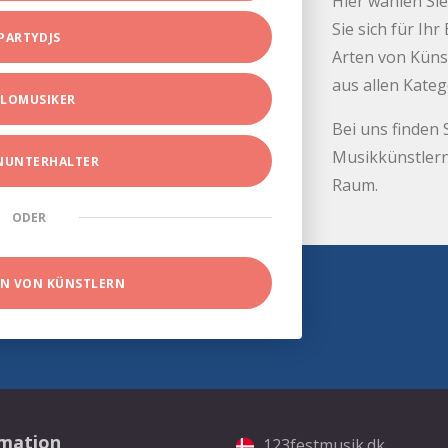
Hier wählen Sie
Sie sich für Ih
PARTYDJS
Arten von Küns
aus allen Kate
LOMUSIKER
Bei uns finden 
Musikkünstlern
INUNTERHALTER
Raum.
ODER
EN VON KÜNSTLERN
rmation
123festmusik.dk