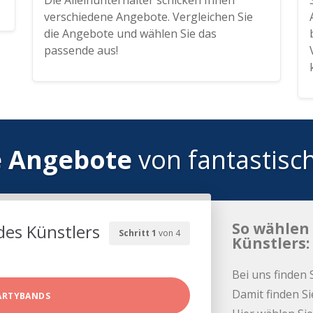
Die Alleinunterhalter schicken Ihnen
verschiedene Angebote. Vergleichen Sie
die Angebote und wählen Sie das
passende aus!
e Angebote
von fantastisc
So wählen 
des Künstlers
Schritt 1
von 4
Künstlers:
Bei uns finden 
Damit finden Si
ARTYBANDS