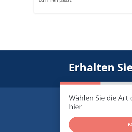
zu Ihnen passt.
Erhalten Si
Wählen Sie die Art 
hier
P