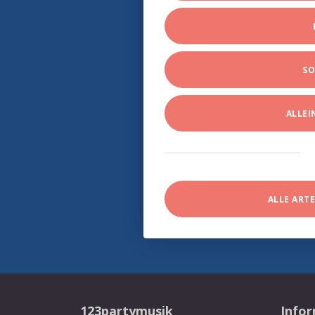
SO
ALLE
ALLE ART
123partymusik
Info