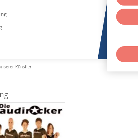
ing
g
nserer Künstler
ing