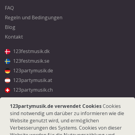
FAQ
Regeln und Bedingungen
Blog
Kontakt
123festmusik.dk
123festmusik.se
123partymusik.de
123partymusik.at
123partymusik.ch
Folgen Sie uns
123partymusik.de verwendet Cookies
Cookies
sind notwendig um darüber zu informieren wie die
Facebook
Website genutzt wird, und ermöglichen
Instagram
Verbesserungen des Systems. Cookies von dieser