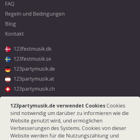
FAQ
Regeln und Bedingungen
Blog
Kontakt
123festmusik.dk
123festmusik.se
123partymusik.de
123partymusik.at
123partymusik.ch
Folgen Sie uns
123partymusik.de verwendet Cookies
Cookies
sind notwendig um darüber zu informieren wie die
Facebook
Website genutzt wird, und ermöglichen
Instagram
Verbesserungen des Systems. Cookies von dieser
Website werden für die Nutzungszählung und