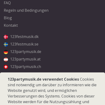
FAQ
Regeln und Bedingungen
Blog
Kontakt
123festmusik.dk
123festmusik.se
123partymusik.de
123partymusik.at
123partymusik.ch
Folgen Sie uns
123partymusik.de verwendet Cookies
Cookies
sind notwendig um darüber zu informieren wie die
Facebook
Website genutzt wird, und ermöglichen
Instagram
Verbesserungen des Systems. Cookies von dieser
Website werden für die Nutzungszählung und