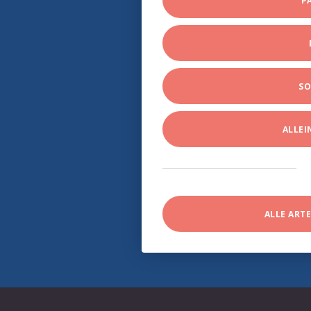
P
SO
ALLE
ALLE ART