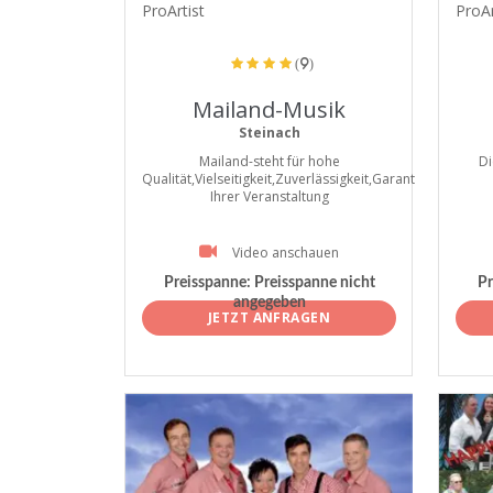
ProArtist
ProAr
(9)
Mailand-Musik
Steinach
Mailand-steht für hohe
Di
Qualität,Vielseitigkeit,Zuverlässigkeit,Garant
Ihrer Veranstaltung
Video anschauen
Preisspanne:
Preisspanne nicht
Pr
angegeben
JETZT ANFRAGEN