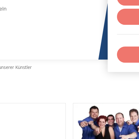
eln
nserer Künstler