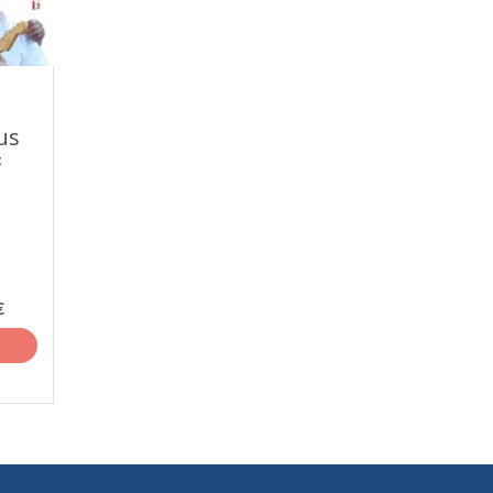
us
t
€