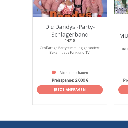
ProArtist
ProAr
Die Dandys -Party-
Schlagerband
MÜ
14715
Großartige Partystimmung garantiert.
Die 
Bekannt aus Funk und TV.
Video anschauen
Preisspanne:
2.000 €
Pr
JETZT ANFRAGEN