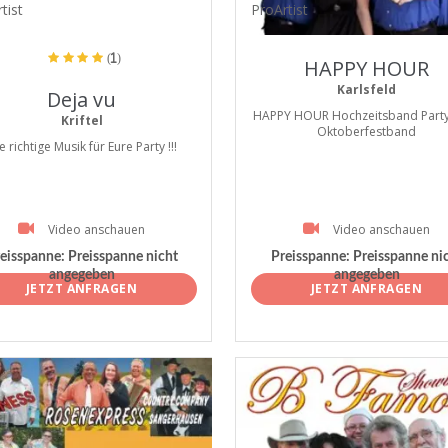
tist
ProArtist
(1)
HAPPY HOUR
Karlsfeld
Deja vu
HAPPY HOUR Hochzeitsband Part
Kriftel
Oktoberfestband
e richtige Musik für Eure Party !!!
Video anschauen
Video anschauen
eisspanne:
Preisspanne nicht
Preisspanne:
Preisspanne ni
angegeben
angegeben
JETZT ANFRAGEN
JETZT ANFRAGEN