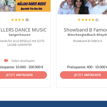
tist
ProArtist
(8)
(1)
LLERS DANCE MUSIC
Showband B Famo
Sangerhausen
Mönchengladbach-Rheyd
Bands für ALLE B(F)ÄLLE mit GUTE-
Showband B FAMOUS
LAUNE-GARANTIE!
Video anschauen
eisspanne:
10.000 - 500.000 €
Preisspanne:
400 - 10.000 
JETZT ANFRAGEN
JETZT ANFRAGEN