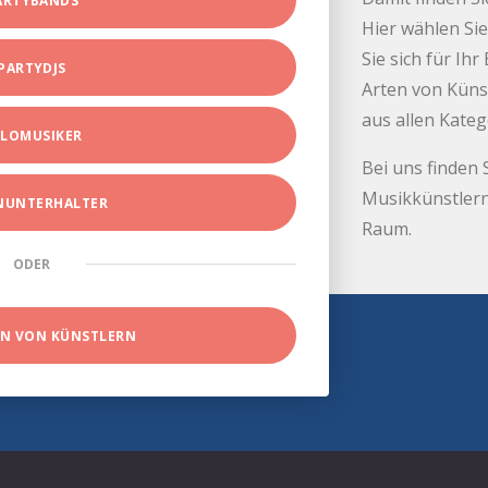
ARTYBANDS
Hier wählen Sie
Sie sich für Ih
PARTYDJS
Arten von Küns
aus allen Kate
LOMUSIKER
Bei uns finden 
Musikkünstlern
INUNTERHALTER
Raum.
ODER
EN VON KÜNSTLERN