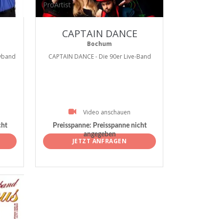
ProArtist
CAPTAIN DANCE
Bochum
yband
CAPTAIN DANCE - Die 90er Live-Band
Video anschauen
cht
Preisspanne:
Preisspanne nicht
angegeben
JETZT ANFRAGEN