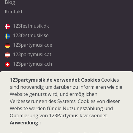
Blog
Kontakt
123festmusik.dk
123festmusik.se
123partymusik.de
123partymusik.at
123partymusik.ch
Folgen Sie uns
123partymusik.de verwendet Cookies
Cookies
sind notwendig um darüber zu informieren wie die
Facebook
Website genutzt wird, und ermöglichen
Instagram
Verbesserungen des Systems. Cookies von dieser
Website werden für die Nutzungszählung und
Optimierung von 123Partymusik verwendet.
Anwendung :