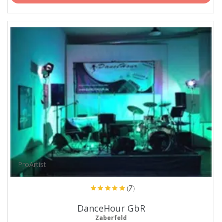
ProArtist
(7)
DanceHour GbR
Zaberfeld