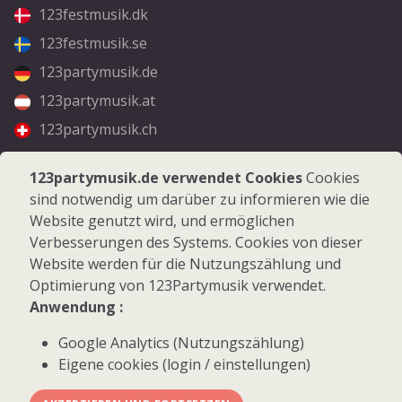
123festmusik.dk
123festmusik.se
123partymusik.de
123partymusik.at
123partymusik.ch
Folgen Sie uns
123partymusik.de verwendet Cookies
Cookies
sind notwendig um darüber zu informieren wie die
Facebook
Website genutzt wird, und ermöglichen
Instagram
Verbesserungen des Systems. Cookies von dieser
Website werden für die Nutzungszählung und
Optimierung von 123Partymusik verwendet.
Anwendung :
Google Analytics (Nutzungszählung)
© 2026 123Partymusik.de - Alle Rechte vorbehalten
Eigene cookies (login / einstellungen)