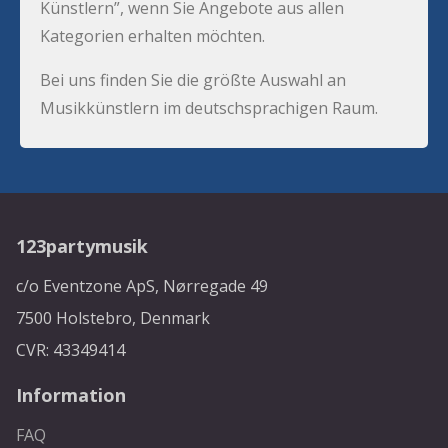
Künstlern”, wenn Sie Angebote aus allen
Kategorien erhalten möchten.
Bei uns finden Sie die größte Auswahl an
Musikkünstlern im deutschsprachigen Raum.
123partymusik
c/o Eventzone ApS, Nørregade 49
7500 Holstebro, Denmark
CVR: 43349414
Information
FAQ