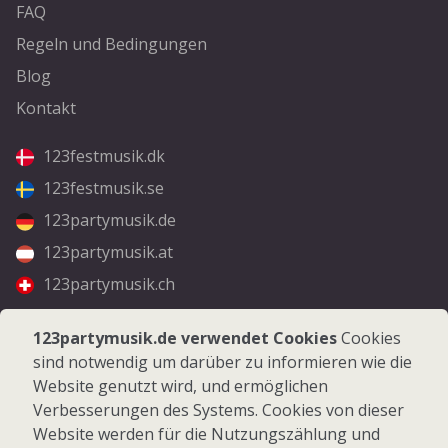
FAQ
Regeln und Bedingungen
Blog
Kontakt
123festmusik.dk
123festmusik.se
123partymusik.de
123partymusik.at
123partymusik.ch
Folgen Sie uns
123partymusik.de verwendet Cookies
Cookies
sind notwendig um darüber zu informieren wie die
Facebook
Website genutzt wird, und ermöglichen
Instagram
Verbesserungen des Systems. Cookies von dieser
Website werden für die Nutzungszählung und