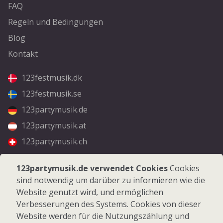
FAQ
Regeln und Bedingungen
Blog
Kontakt
123festmusik.dk
123festmusik.se
123partymusik.de
123partymusik.at
123partymusik.ch
Folgen Sie uns
123partymusik.de verwendet Cookies
Cookies
sind notwendig um darüber zu informieren wie die
Facebook
Website genutzt wird, und ermöglichen
Instagram
Verbesserungen des Systems. Cookies von dieser
Website werden für die Nutzungszählung und