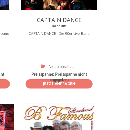
ProArtist
CAPTAIN DANCE
Bochum
yband
CAPTAIN DANCE - Die 90er Live-Band
Video anschauen
cht
Preisspanne:
Preisspanne nicht
angegeben
JETZT ANFRAGEN