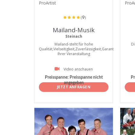
ProArtist
ProAr
(9)
Mailand-Musik
Steinach
Mailand-steht für hohe
Di
Qualität,Vielseitigkeit,Zuverlässigkeit,Garant
Ihrer Veranstaltung
Video anschauen
Preisspanne:
Preisspanne nicht
Pr
angegeben
JETZT ANFRAGEN