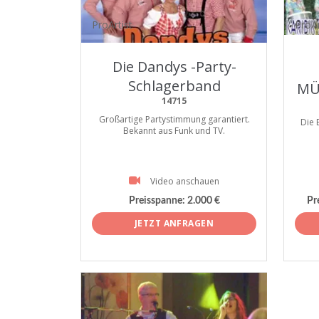
ProArtist
ProAr
Die Dandys -Party-
Schlagerband
MÜ
14715
Großartige Partystimmung garantiert.
Die 
Bekannt aus Funk und TV.
Video anschauen
Preisspanne:
2.000 €
Pr
JETZT ANFRAGEN