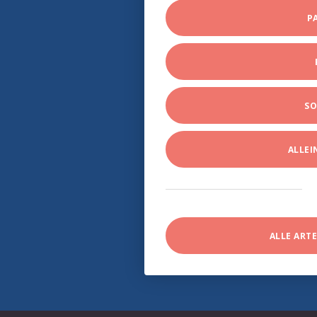
P
SO
ALLE
ALLE ART