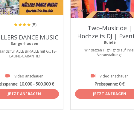
tist
ProArtist
(8)
Two-Music.de |
Hochzeits DJ | Event
LLERS DANCE MUSIC
Bünde
Sangerhausen
Wir setzen Highlights auf Ihre
Bands für ALLE B(F)ÄLLE mit GUTE-
Veranstaltung !
LAUNE-GARANTIE!
Video anschauen
Video anschauen
eisspanne:
10.000 - 500.000 €
Preisspanne:
0 €
JETZT ANFRAGEN
JETZT ANFRAGEN