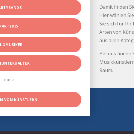
Damit finden Si
ARTYBANDS
Hier wählen Sie
Sie sich für Ih
PARTYDJS
Arten von Küns
aus allen Kate
LOMUSIKER
Bei uns finden 
Musikkünstlern
INUNTERHALTER
Raum.
ODER
EN VON KÜNSTLERN