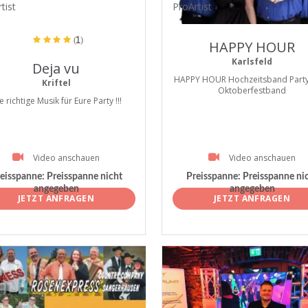
tist
ProArtist
(1)
HAPPY HOUR
Karlsfeld
Deja vu
HAPPY HOUR Hochzeitsband Part
Kriftel
Oktoberfestband
e richtige Musik für Eure Party !!!
Video anschauen
Video anschauen
eisspanne:
Preisspanne nicht
Preisspanne:
Preisspanne ni
angegeben
angegeben
JETZT ANFRAGEN
JETZT ANFRAGEN