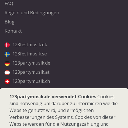
FAQ
Regeln und Bedingungen
Blog
Kontakt
123festmusik.dk
123festmusik.se
123partymusik.de
123partymusik.at
123partymusik.ch
Folgen Sie uns
123partymusik.de verwendet Cookies
Cookies
sind notwendig um darüber zu informieren wie die
Facebook
Website genutzt wird, und ermöglichen
Instagram
Verbesserungen des Systems. Cookies von dieser
Website werden für die Nutzungszählung und