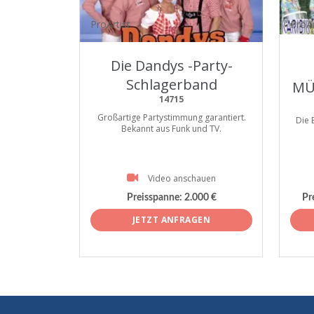
ProArtist
ProAr
Die Dandys -Party-
Schlagerband
MÜ
14715
Großartige Partystimmung garantiert.
Die 
Bekannt aus Funk und TV.
Video anschauen
Preisspanne:
2.000 €
Pr
JETZT ANFRAGEN