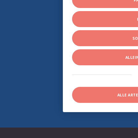
P
SO
ALLE
ALLE ART