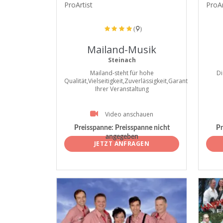
ProArtist
ProAr
(9)
Mailand-Musik
Steinach
Mailand-steht für hohe
Di
Qualität,Vielseitigkeit,Zuverlässigkeit,Garant
Ihrer Veranstaltung
Video anschauen
Preisspanne:
Preisspanne nicht
Pr
angegeben
JETZT ANFRAGEN