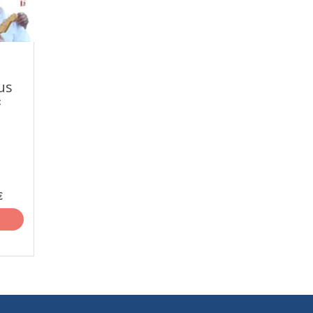
us
t
€