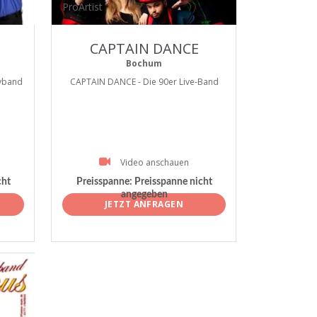
ProArtist
CAPTAIN DANCE
Bochum
yband
CAPTAIN DANCE - Die 90er Live-Band
Video anschauen
cht
Preisspanne:
Preisspanne nicht
angegeben
JETZT ANFRAGEN