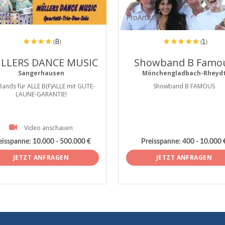
tist
ProArtist
(8)
(1)
LLERS DANCE MUSIC
Showband B Famo
Sangerhausen
Mönchengladbach-Rheyd
Bands für ALLE B(F)ÄLLE mit GUTE-
Showband B FAMOUS
LAUNE-GARANTIE!
Video anschauen
eisspanne:
10.000 - 500.000 €
Preisspanne:
400 - 10.000 
JETZT ANFRAGEN
JETZT ANFRAGEN