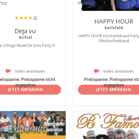
tist
ProArtist
(1)
HAPPY HOUR
Karlsfeld
Deja vu
HAPPY HOUR Hochzeitsband Part
Kriftel
Oktoberfestband
e richtige Musik für Eure Party !!!
Video anschauen
Video anschauen
eisspanne:
Preisspanne nicht
Preisspanne:
Preisspanne ni
angegeben
angegeben
JETZT ANFRAGEN
JETZT ANFRAGEN