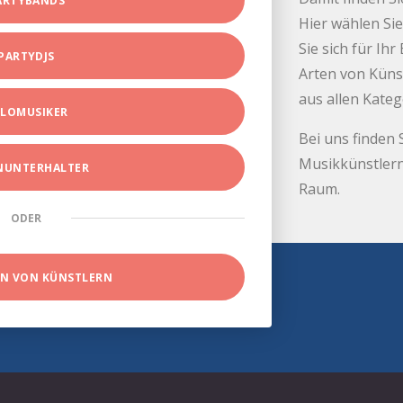
ARTYBANDS
Hier wählen Sie
Sie sich für Ih
PARTYDJS
Arten von Küns
aus allen Kate
LOMUSIKER
Bei uns finden 
Musikkünstlern
INUNTERHALTER
Raum.
ODER
EN VON KÜNSTLERN