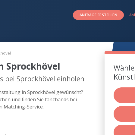
ANFRAGE ERSTELLEN
An
khövel
m Sprockhövel
Wählen
Künstl
 bei Sprockhövel einholen
anstaltung in Sprockhövel gewünscht?
chen und finden Sie tanzbands bei
n Matching-Service.