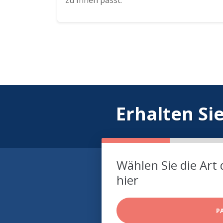
zu Ihnen passt.
Erhalten Si
Wählen Sie die Art 
hier
P