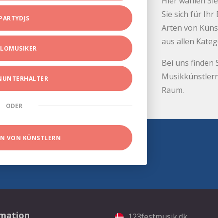
Hier wählen Sie
Sie sich für Ih
PARTYDJS
Arten von Küns
aus allen Kate
LOMUSIKER
Bei uns finden 
Musikkünstlern
INUNTERHALTER
Raum.
ODER
EN VON KÜNSTLERN
rmation
123festmusik.dk