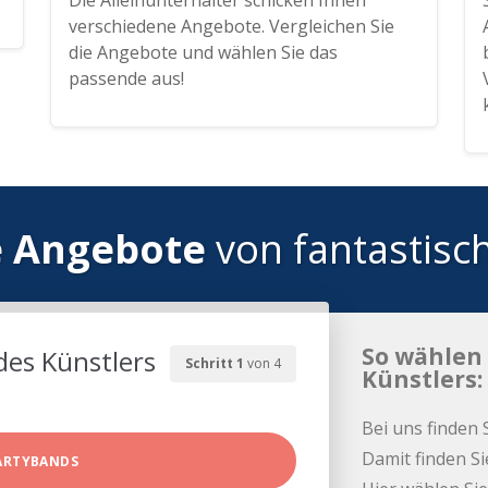
Die Alleinunterhalter schicken Ihnen
verschiedene Angebote. Vergleichen Sie
die Angebote und wählen Sie das
passende aus!
e Angebote
von fantastisc
So wählen 
des Künstlers
Schritt 1
von 4
Künstlers:
Bei uns finden 
Damit finden Si
ARTYBANDS