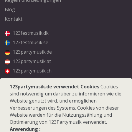
Blog
Kontakt
123festmusik.dk
123festmusik.se
123partymusik.de
123partymusik.at
123partymusik.ch
Folgen Sie uns
123partymusik.de verwendet Cookies
Cookies
sind notwendig um darüber zu informieren wie die
Facebook
Website genutzt wird, und ermöglichen
Instagram
Verbesserungen des Systems. Cookies von dieser
Website werden für die Nutzungszählung und
Optimierung von 123Partymusik verwendet.
Anwendung :