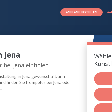
ANFRAGE ERSTELLEN
An
m Jena
Wählen
Künstl
 bei Jena einholen
anstaltung in Jena gewünscht? Dann
nd finden Sie trompeter bei Jena oder
e.