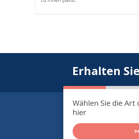
zu Ihnen passt.
Erhalten Si
Wählen Sie die Art 
hier
P