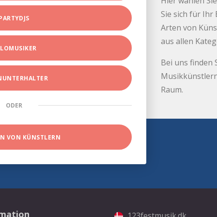
Hier wählen Sie
Sie sich für Ih
PARTYDJS
Arten von Küns
aus allen Kate
LOMUSIKER
Bei uns finden 
Musikkünstlern
INUNTERHALTER
Raum.
ODER
EN VON KÜNSTLERN
rmation
123festmusik.dk