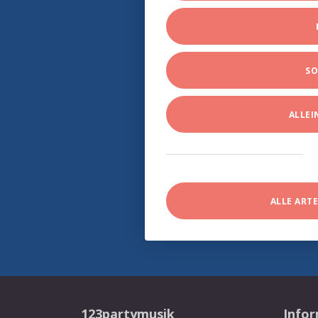
SO
ALLE
ALLE ART
123partymusik
Info