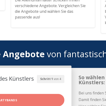
Die Alleinunterhalter schicken Ihnen
verschiedene Angebote. Vergleichen Sie
die Angebote und wählen Sie das
passende aus!
e Angebote
von fantastisc
So wählen 
des Künstlers
Schritt 1
von 4
Künstlers:
Bei uns finden 
Damit finden Si
ARTYBANDS