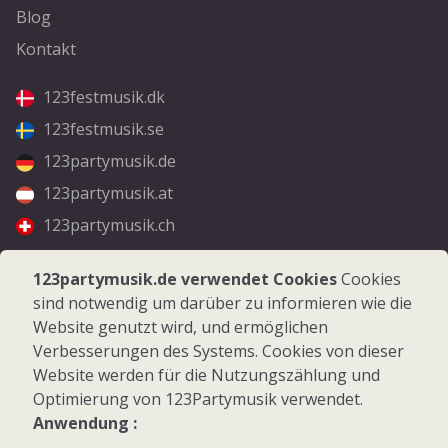
Blog
Kontakt
123festmusik.dk
123festmusik.se
123partymusik.de
123partymusik.at
123partymusik.ch
Folgen Sie uns
123partymusik.de verwendet Cookies
Cookies
sind notwendig um darüber zu informieren wie die
Facebook
Website genutzt wird, und ermöglichen
Instagram
Verbesserungen des Systems. Cookies von dieser
Website werden für die Nutzungszählung und
Optimierung von 123Partymusik verwendet.
Anwendung :