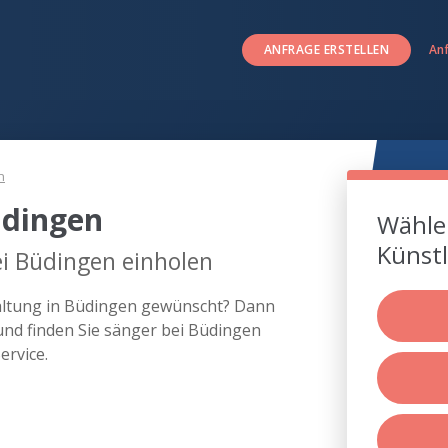
ANFRAGE ERSTELLEN
An
n
üdingen
Wählen
Künstl
i Büdingen einholen
taltung in Büdingen gewünscht? Dann
und finden Sie sänger bei Büdingen
rvice.