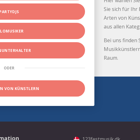
Hier wählen Sie
Sie sich für Ih
PARTYDJS
Arten von Küns
aus allen Kate
LOMUSIKER
Bei uns finden 
Musikkünstlern
INUNTERHALTER
Raum.
ODER
EN VON KÜNSTLERN
rmation
123festmusik.dk