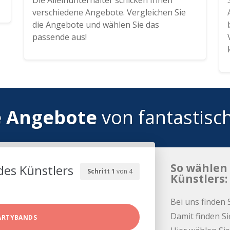
Die Alleinunterhalter schicken Ihnen
verschiedene Angebote. Vergleichen Sie
die Angebote und wählen Sie das
passende aus!
e Angebote
von fantastisc
So wählen 
des Künstlers
Schritt 1
von 4
Künstlers:
Bei uns finden 
Damit finden Si
ARTYBANDS