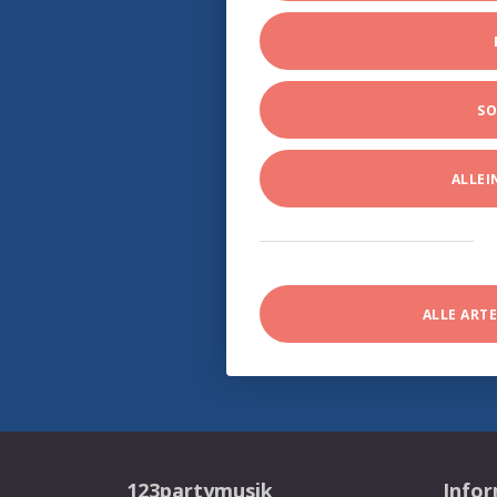
SO
ALLE
ALLE ART
123partymusik
Info