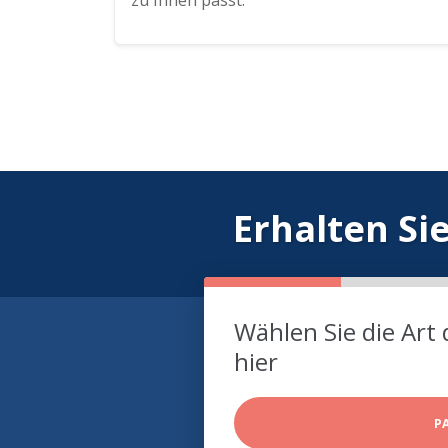
zu Ihnen passt.
Erhalten Si
Wählen Sie die Art 
hier
P